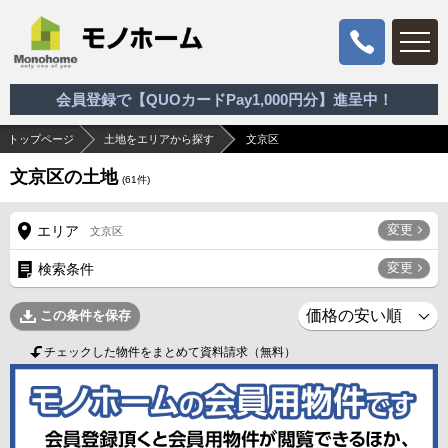
会員登録で【QUOカードPay1,000円分】進呈中！
トップページ
土地をエリアから探す
文京区
文京区の土地
(
61
件)
変更
エリア
文京区
変更
検索条件
この条件を保存
チェックした物件をまとめて資料請求（無料）