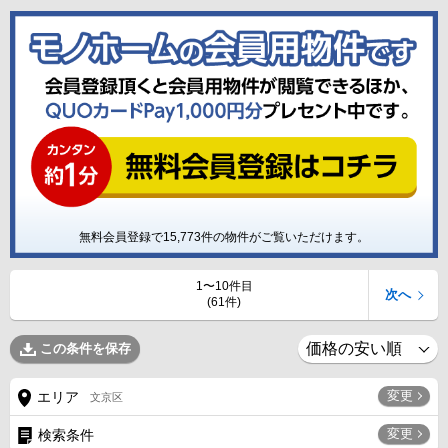
無料会員登録で
15,773
件の物件がご覧いただけます。
1〜10件目
次へ
(61件)
この条件を保存
変更
エリア
文京区
変更
検索条件