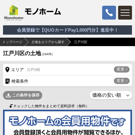
会員登録で【QUOカードPay1,000円分】進呈中！
トップページ
土地をエリアから探す
江戸川区
江戸川区の土地
(
194
件)
変更
エリア
江戸川区
変更
検索条件
この条件を保存
チェックした物件をまとめて資料請求（無料）