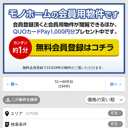
無料会員登録で
15,618
件の物件がご覧いただけます。
51〜60件目
前へ
次へ
(194件)
この条件を保存
変更
エリア
江戸川区
変更
検索条件