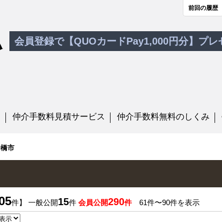
前回の履歴
会員登録で【QUOカードPay1,000円分】プ
す
仲介手数料見積サービス
仲介手数料無料のしくみ
船橋市
05
15
290
件】 一般公開
件
会員公開
件
61件〜90件を表示