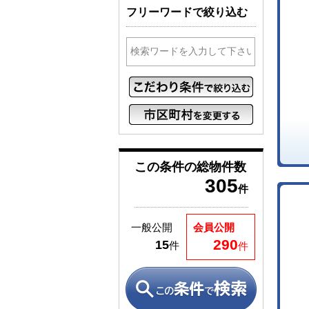
フリーワードで絞り込む
この条件の
総物件数
305
件
一般公開
会員公開
290
15
件
件