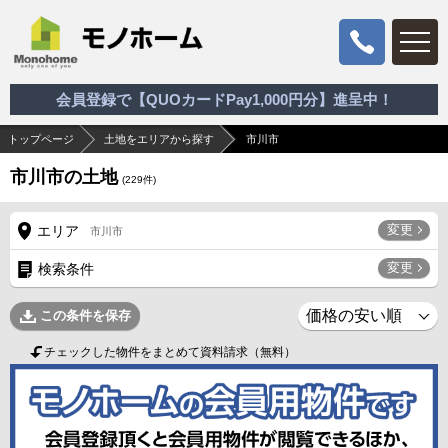
会員登録で【QUOカードPay1,000円分】進呈中！
トップページ
土地をエリアから探す
市川市
市川市の土地
(
229
件)
変更
エリア
市川市
変更
検索条件
この条件を保存
チェックした物件をまとめて資料請求（無料）