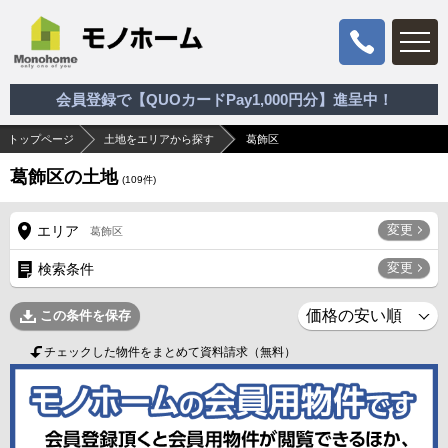
会員登録で【QUOカードPay1,000円分】進呈中！
トップページ
土地をエリアから探す
葛飾区
葛飾区の土地
(
109
件)
変更
エリア
葛飾区
変更
検索条件
この条件を保存
チェックした物件をまとめて資料請求（無料）