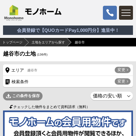
会員登録で【QUOカードPay1,000円分】進呈中！
トップページ
土地をエリアから探す
越谷市
越谷市の土地
(
136
件)
変更
エリア
越谷市
変更
検索条件
この条件を保存
チェックした物件をまとめて資料請求（無料）