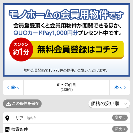
無料会員登録で
15,778
件の物件がご覧いただけます。
61〜70件目
前へ
次へ
(136件)
この条件を保存
変更
エリア
越谷市
変更
検索条件