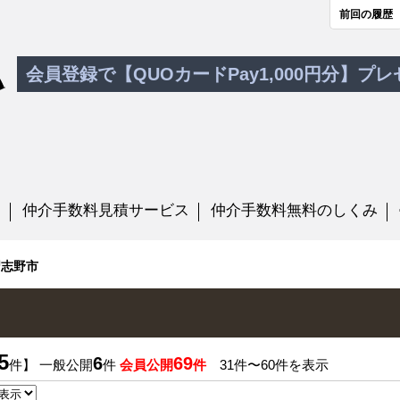
前回の履歴
会員登録で【QUOカードPay1,000円分】プ
す
仲介手数料見積サービス
仲介手数料無料のしくみ
習志野市
5
6
69
件】 一般公開
件
会員公開
件
31件〜60件を表示