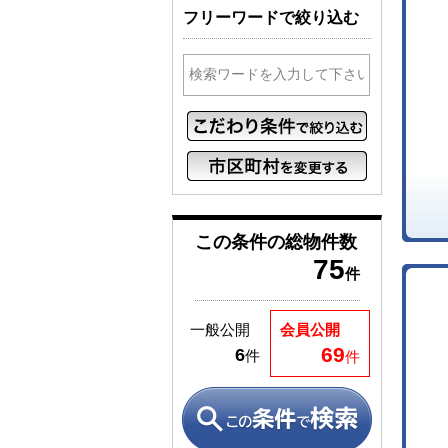
フリーワードで絞り込む
この条件の
総物件数
75
件
一般公開
会員公開
69
6
件
件