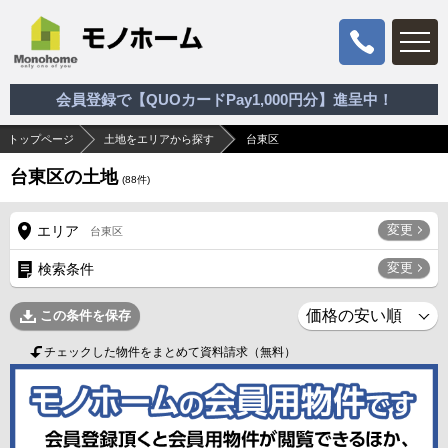
会員登録で【QUOカードPay1,000円分】進呈中！
トップページ
土地をエリアから探す
台東区
台東区の土地
(
88
件)
変更
エリア
台東区
変更
検索条件
この条件を保存
チェックした物件をまとめて資料請求（無料）