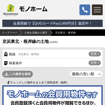
会員登録で【QUOカードPay1,000円分】進呈中！
トップページ
土地を沿線から探す
京浜東北・根岸線
京浜東北・根岸線の土地
(
105
件)
変更
路線
京浜東北・根岸線
変更
検索条件
この条件を保存
チェックした物件をまとめて資料請求（無料）