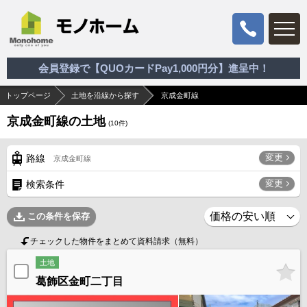
会員登録で【QUOカードPay1,000円分】進呈中！
トップページ
土地を沿線から探す
京成金町線
京成金町線の土地
(
10
件)
変更
路線
京成金町線
変更
検索条件
この条件を保存
チェックした物件をまとめて資料請求（無料）
土地
葛飾区金町二丁目