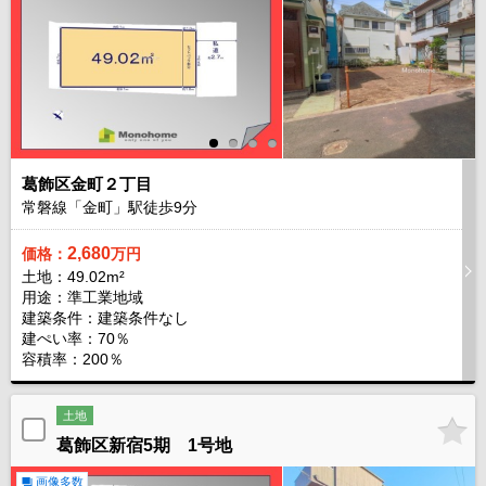
葛飾区金町２丁目
常磐線「金町」駅徒歩
9
分
2,680
価格：
万円
土地：49.02m²
用途：準工業地域
建築条件：
建築条件なし
建ぺい率：70％
容積率：200％
土地
葛飾区新宿5期 1号地
画像多数