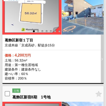
葛飾区新宿１丁目
京成本線「京成高砂」駅徒歩
15
分
4,200
価格：
万円
土地：56.32m²
用途：第一種住居地域
建築条件：
建築条件なし
建ぺい率：60％
容積率：200％
土地
葛飾区新宿8期 1号地