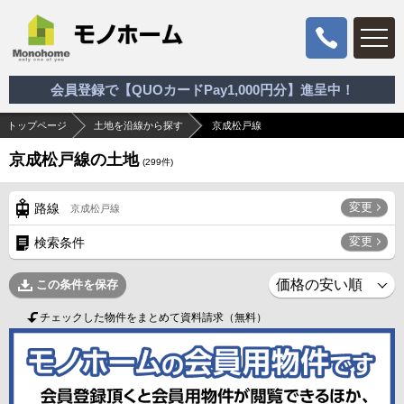
会員登録で【QUOカードPay1,000円分】進呈中！
トップページ
土地を沿線から探す
京成松戸線
京成松戸線の土地
(
299
件)
変更
路線
京成松戸線
変更
検索条件
この条件を保存
チェックした物件をまとめて資料請求（無料）