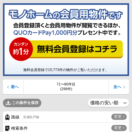
無料会員登録で
15,773
件の物件がご覧いただけます。
71〜80件目
前へ
次へ
(299件)
この条件を保存
変更
路線
京成松戸線
変更
検索条件