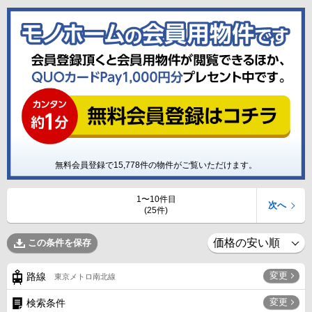
無料会員登録で
15,778
件の物件がご覧いただけます。
1〜10件目
次へ
(25件)
この条件を保存
変更
路線
東京メトロ南北線
変更
検索条件