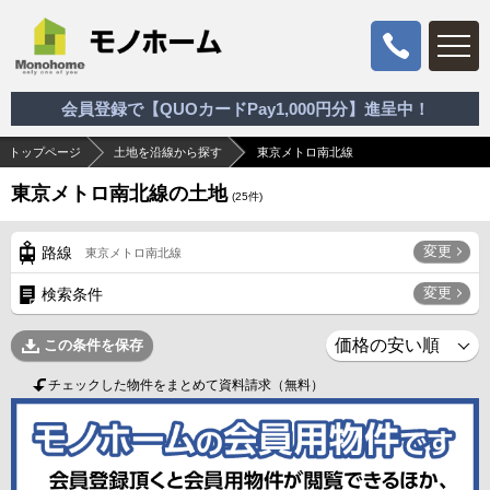
会員登録で【QUOカードPay1,000円分】進呈中！
トップページ
土地を沿線から探す
東京メトロ南北線
東京メトロ南北線の土地
(
25
件)
変更
路線
東京メトロ南北線
変更
検索条件
この条件を保存
チェックした物件をまとめて資料請求（無料）