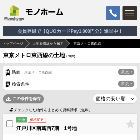
会員登録で【QUOカードPay1,000円分】進呈中！
トップページ
土地を沿線から探す
東京メトロ東西線
東京メトロ東西線の土地
(
79
件)
変更
路線
東京メトロ東西線
変更
検索条件
この条件を保存
チェックした物件をまとめて資料請求（無料）
土地
価格変更
江戸川区南葛西7期 1号地