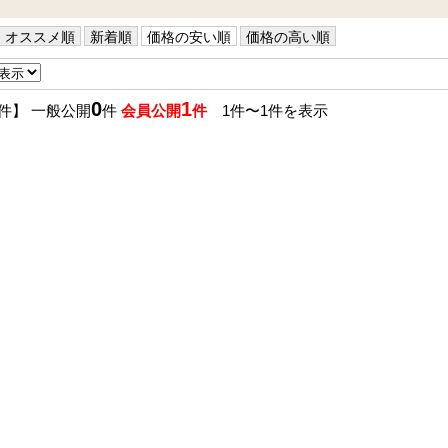
オススメ順
新着順
価格の安い順
価格の高い順
0
1
件】 一般公開
件
会員公開
件
1件〜1件を表示