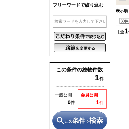
フリーワードで絞り込む
表示順
1
【全
この条件の
総物件数
1
件
一般公開
会員公開
1
0
件
件