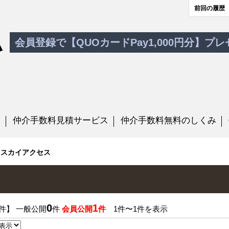
前回の履歴
会員登録で【QUOカードPay1,000円分】プ
す
仲介手数料見積サービス
仲介手数料無料のしくみ
田スカイアクセス
0
1
件】 一般公開
件
会員公開
件
1件〜1件を表示