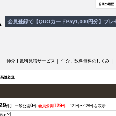
前回の履歴
会員登録で【QUOカードPay1,000円分】プ
す
仲介手数料見積サービス
仲介手数料無料のしくみ
玉高速鉄道
29
0
129
件】 一般公開
件
会員公開
件
121件〜129件を表示