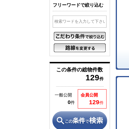
フリーワードで絞り込む
この条件の
総物件数
129
件
一般公開
会員公開
129
0
件
件