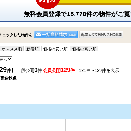
無料会員登録で
15,778
件の物件がご覧
チェックした物件を
オススメ順
新着順
価格の安い順
価格の高い順
29
0
129
件】 一般公開
件
会員公開
件
121件〜129件を表示
玉高速鉄道