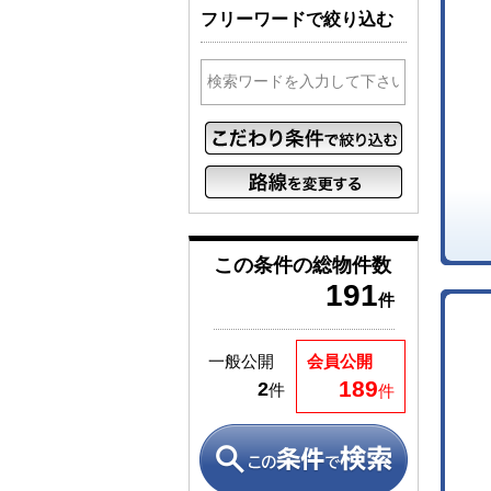
フリーワードで絞り込む
この条件の
総物件数
191
件
一般公開
会員公開
189
2
件
件