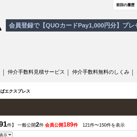
前回の履歴
会員登録で【QUOカードPay1,000円分】プ
す
仲介手数料見積サービス
仲介手数料無料のしくみ
くばエクスプレス
91
2
189
件】 一般公開
件
会員公開
件
121件〜150件を表示