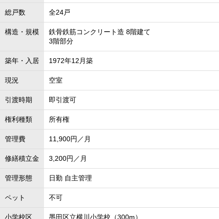
総戸数
全24戸
構造・規模
鉄骨鉄筋コンクリート造 8階建て
3階部分
築年・入居
1972年12月築
現況
空室
引渡時期
即引渡可
権利種類
所有権
管理費
11,900円／月
修繕積立金
3,200円／月
管理形態
日勤 自主管理
ペット
不可
小学校区
墨田区立横川小学校（300m）