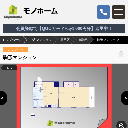
会員登録で【QUOカードPay1,000円分】進呈中！
トップページ
中古マンション
墨田区
東駒形
駒形マンション
中古マンション
駒形マンション
1/17