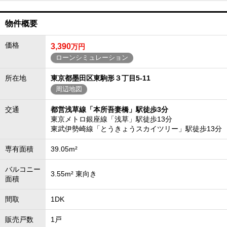
物件概要
価格
3,390
万円
ローンシミュレーション
所在地
東京都墨田区東駒形３丁目5-11
周辺地図
交通
都営浅草線「本所吾妻橋」駅徒歩3分
東京メトロ銀座線「浅草」駅徒歩13分
東武伊勢崎線「とうきょうスカイツリー」駅徒歩13分
専有面積
39.05m²
バルコニー
3.55m² 東向き
面積
間取
1DK
販売戸数
1戸