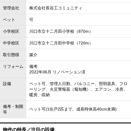
管理会社
株式会社長谷工コミュニティ
ペット
可
小学校区
川口市立十二月田小学校（870m）
中学校区
川口市立十二月田中学校（720m）
取引態様
媒介
リフォーム
備考:
2022年06月 リノベーション済
設備
ペット可、管理人日勤、バルコニー、照明器具、フロ
ーリング、火災警報器（報知機）、エアコン、冷房、
暖房、収納
備考・制限
ペット可(1住戸2匹まで。成長時体高40cm未満)
等
物件の特長／注目の設備