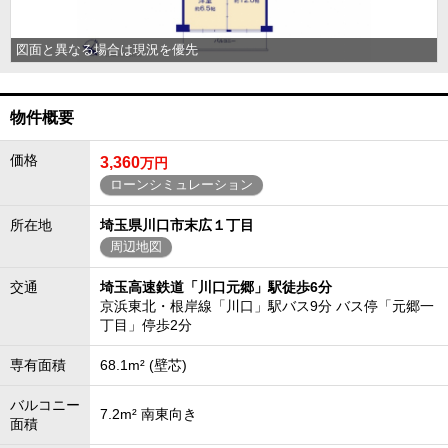
図面と異なる場合は現況を優先
物件概要
価格
3,360
万円
ローンシミュレーション
所在地
埼玉県川口市末広１丁目
周辺地図
交通
埼玉高速鉄道「川口元郷」駅徒歩6分
京浜東北・根岸線「川口」駅バス9分 バス停「元郷一
丁目」停歩2分
専有面積
68.1m² (壁芯)
バルコニー
7.2m² 南東向き
面積