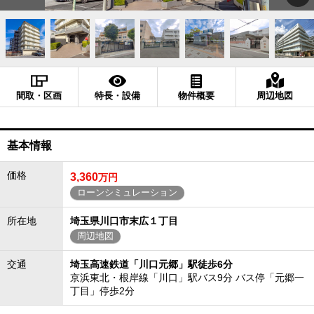
間取・区画
特長・設備
物件概要
周辺地図
基本情報
価格
3,360
万円
ローンシミュレーション
所在地
埼玉県川口市末広１丁目
周辺地図
交通
埼玉高速鉄道「川口元郷」駅徒歩6分
京浜東北・根岸線「川口」駅バス9分 バス停「元郷一
丁目」停歩2分