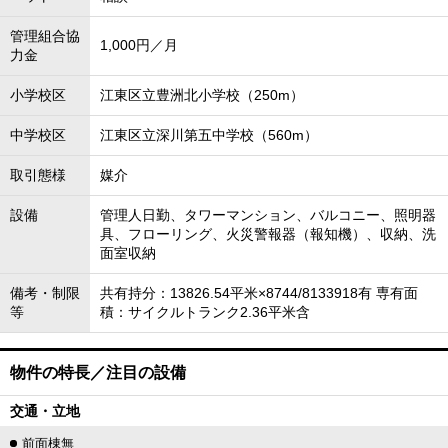
管理組合協
1,000円／月
力金
小学校区
江東区立豊洲北小学校（250m）
中学校区
江東区立深川第五中学校（560m）
取引態様
媒介
設備
管理人日勤、タワーマンション、バルコニー、照明器
具、フローリング、火災警報器（報知機）、収納、洗
面室収納
備考・制限
共有持分：13826.54平米×8744/8133918有 専有面
等
積：サイクルトランク2.36平米含
物件の特長／注目の設備
交通・立地
前面棟無