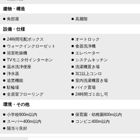
建物・構造
角部屋
高層階
設備・仕様
24時間宅配ボックス
オートロック
ウォークインクローゼット
食器洗浄機
浴室乾燥機
エレベーター
TVモニタ付インターホン
システムキッチン
温水洗浄便座
洗濯機置き場
浄水器
3口以上コンロ
追焚機能
室内洗濯機置き場
駐輪場
バイク置場
全居室フローリング
24時間ゴミ出し可
環境・その他
小学校800m以内
保育園・幼稚園800m以内
スーパー400m以内
コンビニ400m以内
陽当り良好