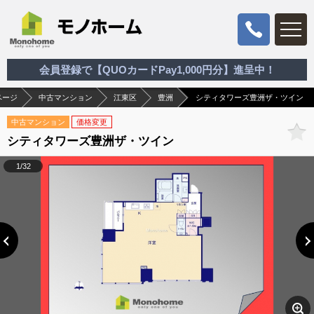
会員登録で【QUOカードPay1,000円分】進呈中！
ページ
中古マンション
江東区
豊洲
シティタワーズ豊洲ザ・ツイン
中古マンション
価格変更
シティタワーズ豊洲ザ・ツイン
1/32