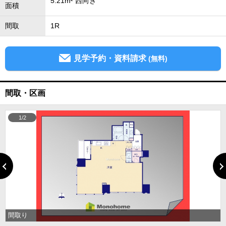
5.21m² 西向き
面積
間取
1R
見学予約・資料請求
(無料)
間取・区画
1/2
間取り