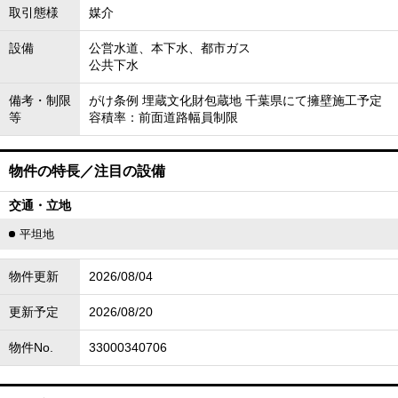
取引態様
媒介
設備
公営水道、本下水、都市ガス
公共下水
備考・制限
がけ条例 埋蔵文化財包蔵地 千葉県にて擁壁施工予定
等
容積率：前面道路幅員制限
物件の特長／注目の設備
交通・立地
平坦地
物件更新
2026/08/04
更新予定
2026/08/20
物件No.
33000340706