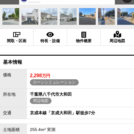
間取・区画
特長・設備
物件概要
周辺地図
基本情報
価格
2,298
万円
ローンシミュレーション
所在地
千葉県八千代市大和田
周辺地図
交通
京成本線「京成大和田」駅徒歩7分
土地面積
255.4m² 実測