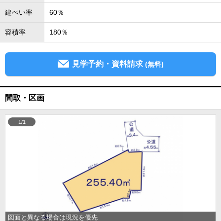
建ぺい率
60％
容積率
180％
見学予約・資料請求
(無料)
間取・区画
1/1
図面と異なる場合は現況を優先