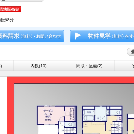
徒歩8分
)
内観(10)
間取・区画(2)