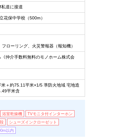
M私道に接道
立花保中学校（500m）
、フローリング、火災警報器（報知機）
ら《仲介手数料無料のモノホーム株式会
約75.11平米×1/5 準防火地域 宅地造
.49平米含
浴室乾燥機
TVモニタ付インターホン
段
シューズインクローゼット
00m以内