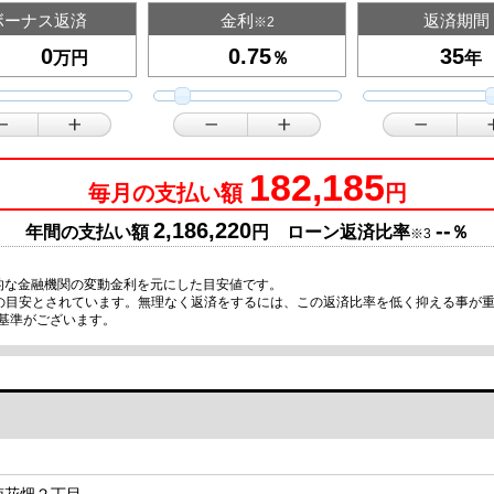
ボーナス返済
金利
返済期間
※2
万円
％
年
182,185
毎月の支払い額
円
2,186,220
--
年間の支払い額
円 ローン返済比率
％
※3
的な金融機関の変動金利を元にした目安値です。
限の目安とされています。無理なく返済をするには、この返済比率を低く抑える事が
基準がございます。