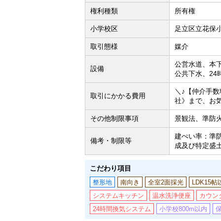
権利種類
所有権
小学校区
足立区立花保小
取引態様
媒介
公営水道、本
設備
公共下水、2
＼♪【仲介手
取引にかかる費用
社》まで、お
その他制限事項
景観法、準防
建ぺい率：準防
備考・制限等
成及び特定盛土
こだわり項目
整形地
南向き
全室2面採光
LDK15帖
システムキッチン
温水洗浄便座
カウン
24時間換気システム
小学校800m以内