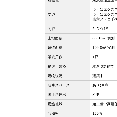
所在地
東京都足立区
つくばエクス
交通
つくばエクスプ
東京メトロ千代
間取
2LDK+1S
土地面積
65.04m² 実測
建物面積
109.6m² 実測
販売戸数
1戸
構造・規模
木造 3階建て
建物現況
建築中
駐車スペース
あり(車庫)
国土法届出
不要
用途地域
第二種中高層
容積率
160％