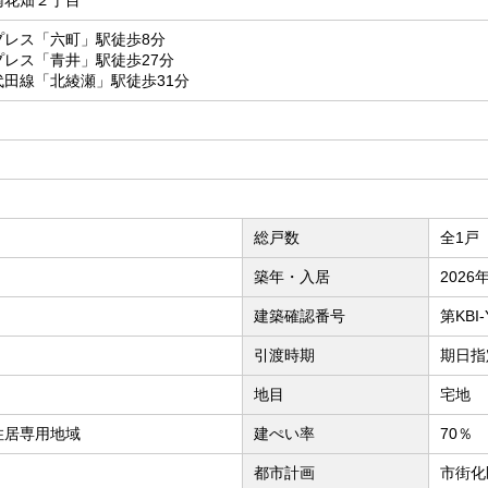
南花畑２丁目
プレス「六町」駅徒歩8分
レス「青井」駅徒歩27分
田線「北綾瀬」駅徒歩31分
総戸数
全1戸
築年・入居
2026
建築確認番号
第KBI-
引渡時期
期日指定
地目
宅地
住居専用地域
建ぺい率
70％
都市計画
市街化