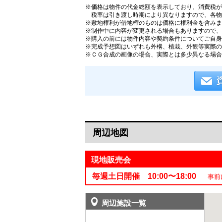
※価格は物件の代金総額を表示しており、消費税が課
税率は引き渡し時期により異なりますので、各物
※敷地権利が借地権のものは価格に権利金を含みま
※制作中に内容が変更される場合もありますので、
※購入の前には物件内容や契約条件についてご自身
※完成予想図はいずれも外構、植栽、外観等実際の
※ＣＧ合成の画像の場合、実際とは多少異なる場合
周辺地図
現地販売会
毎週土日開催 10:00〜18:00
事前に
周辺施設一覧