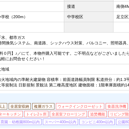
接道
南側4
学校（200m）
中学校区
足立区
下水、都市ガス
4時間換気システム、南道路、シックハウス対策、バルコニー、照明器具
数料０円】♪／にて、本物件購入可能です。ご不明点などがございました
気軽にお問合せください！
火地域
火地域内の準耐火建築物 容積率：前面道路幅員制限 私道持分：約1.3平米＋
等規制法 日影規制 景観法 第二種高度地区 建物面積：1階車庫面積約14
以上
全居室収納
複層ガラス
ウォークインクローゼット
食器洗浄機
ターキッチン
トイレ2ヶ所
全居室フローリング
追焚機能
リビング階
保育園・幼稚園800m以内
スーパー400m以内
コンビニ400m以内
公園8