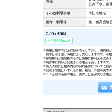
設備
公共下水、南
その他制限事項
準防火地域
備考・制限等
第二種高度地区
こだわり項目
小学校800m以内
※価格は物件の代金総額を表示しており、消費税が課
税率は引き渡し時期により異なりますので、各物
※敷地権利が借地権のものは価格に権利金を含みま
※制作中に内容が変更される場合もありますので、
※購入の前には物件内容や契約条件についてご自身
※完成予想図はいずれも外構、植栽、外観等実際の
※ＣＧ合成の画像の場合、実際とは多少異なる場合