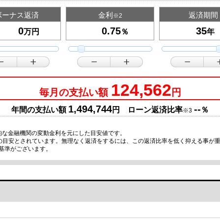
ボーナス返済
金利
返済期間
※2
万円
％
年
124,562
毎月の支払い額
円
1,494,744
--
年間の支払い額
円 ローン返済比率
％
※3
的な金融機関の変動金利を元にした目安値です。
限の目安とされています。無理なく返済をするには、この返済比率を低く抑える事が
基準がございます。