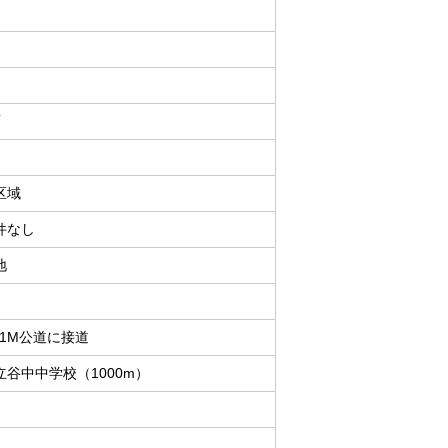
画
区域
件なし
地
01M公道に接道
立谷中中学校（1000m）