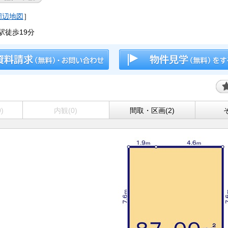
周辺地図
］
駅徒歩19分
)
内観(0)
間取・区画(2)