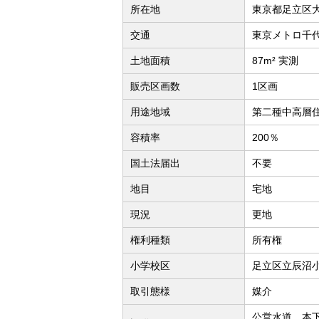
所在地
東京都足立区
交通
東京メトロ千代
土地面積
87m² 実測
販売区画数
1区画
用途地域
第二種中高層
容積率
200％
国土法届出
不要
地目
宅地
現況
更地
権利種類
所有権
小学校区
足立区立辰沼小
取引態様
媒介
公営水道、本