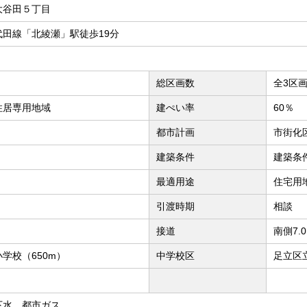
大谷田５丁目
田線「北綾瀬」駅徒歩19分
総区画数
全3区
住居専用地域
建ぺい率
60％
都市計画
市街化
建築条件
建築条
最適用途
住宅用
引渡時期
相談
接道
南側7.
学校（650m）
中学校区
足立区
下水、都市ガス