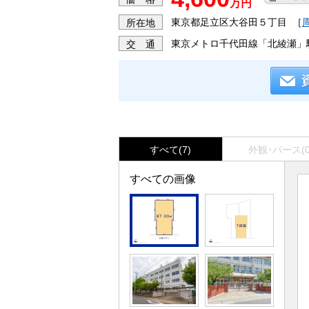
万円
東京都足立区大谷田５丁目
［
所在地
東京メトロ千代田線「北綾瀬」
交 通
すべて(7)
外観･パース(0
すべての画像