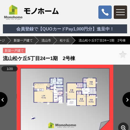
会員登録で【QUOカードPay1,000円分】進呈中！
ージ
新築一戸建て
流山市
松ケ丘
流山松ケ丘5丁目24ー1期 2号棟
新築一戸建て
流山松ケ丘5丁目24ー1期 2号棟
1/20