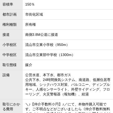
容積率
150％
都市計画
市街化区域
権利種類
所有権
接道
南側3.8M公道に接道
小学校区
流山市立東小学校（950m）
中学校区
流山市立東部中学校（1300m）
取引態様
媒介
設備
公営水道、本下水、都市ガス
公共下水、24時間換気システム、南道路、低層住居専
用地域、シックハウス対策、バルコニー、ディンプル
キー、人感センサーライト、外壁サイディング、フロ
ーリング、火災警報器（報知機）、給湯
取引にかか
＼♪【仲介手数料０円】♪／にて、本物件購入可能で
る費用
す。ご不明点などがございましたら《仲介手数料無料