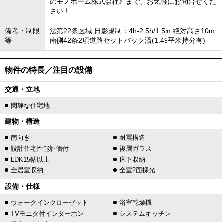
のモノホーム株式会社》まで、お気軽にお問合せくだ
さい！
備考・制限
法第22条区域 日影規制：4h-2.5h/1.5m 絶対高さ10m
等
南側42条2項道路セットバック済(1.49平米持分有)
物件の特長／注目の設備
交通・立地
閑静な住宅地
建物・構造
南向き
耐震構造
設計住宅性能評価付
複層ガラス
LDK15帖以上
床下収納
全居室収納
全室2面採光
設備・仕様
ウォークインクローゼット
浴室乾燥機
TVモニタ付インターホン
システムキッチン