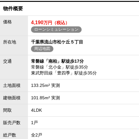
物件概要
価格
4,190
万円（税込）
ローンシミュレーション
所在地
千葉県流山市松ケ丘５丁目
周辺地図
交通
常磐線「南柏」駅徒歩17分
常磐線「北小金」駅徒歩35分
東武野田線「豊四季」駅徒歩35分
土地面積
133.25m² 実測
建物面積
101.85m² 実測
間取
4LDK
販売戸数
1戸
総戸数
全2戸