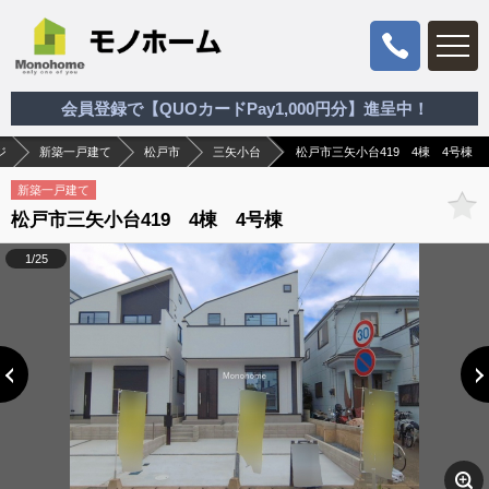
会員登録で【QUOカードPay1,000円分】進呈中！
ジ
新築一戸建て
松戸市
三矢小台
松戸市三矢小台419 4棟 4号棟
新築一戸建て
松戸市三矢小台419 4棟 4号棟
1/25