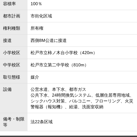
容積率
100％
都市計画
市街化区域
権利種類
所有権
接道
西側8M公道に接道
小学校区
松戸市立柿ノ木台小学校（420m）
中学校区
松戸市立第二中学校（810m）
取引態様
媒介
設備
公営水道、本下水、都市ガス
公共下水、24時間換気システム、低層住居専用地域、
シックハウス対策、バルコニー、フローリング、火災
警報器（報知機）、給湯、洗面室収納
備考・制限
法22条区域
等