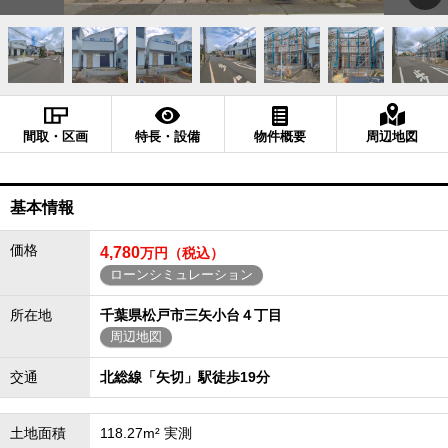
間取・区画
特長・設備
物件概要
周辺地図
基本情報
価格
4,780
万円（税込）
ローンシミュレーション
所在地
千葉県松戸市三矢小台４丁目
周辺地図
交通
北総線「矢切」駅徒歩19分
土地面積
118.27m² 実測