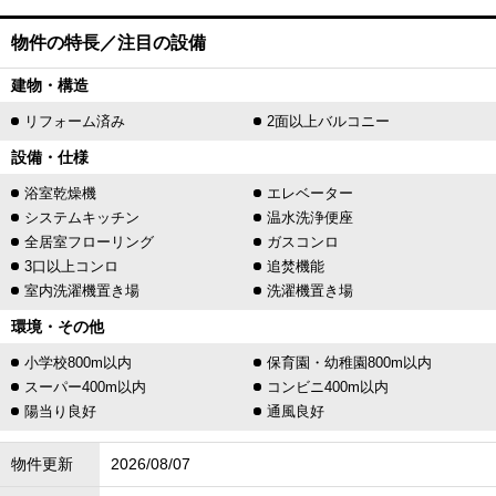
物件の特長／注目の設備
建物・構造
リフォーム済み
2面以上バルコニー
設備・仕様
浴室乾燥機
エレベーター
システムキッチン
温水洗浄便座
全居室フローリング
ガスコンロ
3口以上コンロ
追焚機能
室内洗濯機置き場
洗濯機置き場
環境・その他
小学校800m以内
保育園・幼稚園800m以内
スーパー400m以内
コンビニ400m以内
陽当り良好
通風良好
物件更新
2026/08/07