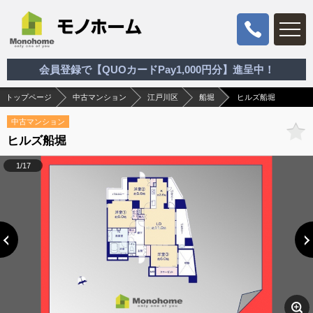
会員登録で【QUOカードPay1,000円分】進呈中！
トップページ
中古マンション
江戸川区
船堀
ヒルズ船堀
中古マンション
ヒルズ船堀
1/17