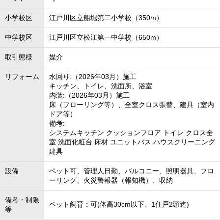
小学校区
江戸川区立船堀第二小学校（350m）
中学校区
江戸川区立松江第一中学校（650m）
取引態様
媒介
リフォーム
水回り:（2026年03月）施工
キッチン、トイレ、洗面所、浴室
内装:（2026年03月）施工
床（フローリング等）、全室クロス張替、建具（室内
ドア等）
備考:
システムキッチン クッションフロア トイレ クロス全
室 洗面化粧台 床材 ユニットバス ハウスクリーニング
建具
設備
ペット可、管理人日勤、バルコニー、照明器具、フロ
ーリング、火災警報器（報知機）、収納
備考・制限
ペット飼育：可(体高30cm以下、1住戸2頭迄)
等