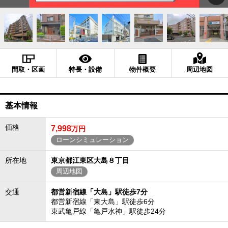
間取・区画
特長・設備
物件概要
周辺地図
基本情報
価格
7,998
万円
ローンシミュレーション
所在地
東京都江東区大島８丁目
周辺地図
交通
都営新宿線「大島」駅徒歩7分
都営新宿線「東大島」駅徒歩6分
東武亀戸線「亀戸水神」駅徒歩24分