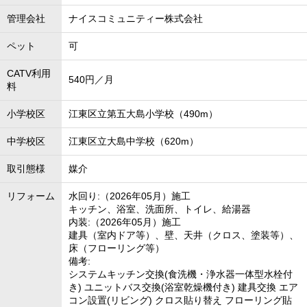
管理会社
ナイスコミュニティー株式会社
ペット
可
CATV利用
540円／月
料
小学校区
江東区立第五大島小学校（490m）
中学校区
江東区立大島中学校（620m）
取引態様
媒介
リフォーム
水回り:（2026年05月）施工
キッチン、浴室、洗面所、トイレ、給湯器
内装:（2026年05月）施工
建具（室内ドア等）、壁、天井（クロス、塗装等）、
床（フローリング等）
備考:
システムキッチン交換(食洗機・浄水器一体型水栓付
き) ユニットバス交換(浴室乾燥機付き) 建具交換 エア
コン設置(リビング) クロス貼り替え フローリング貼