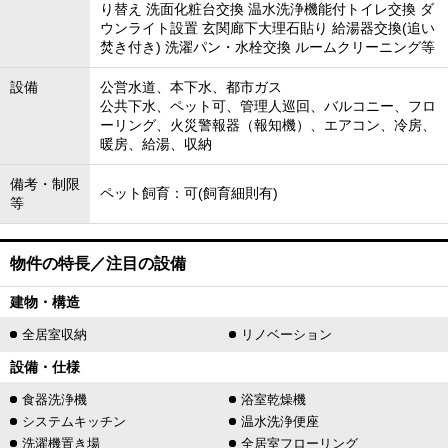
り替え 洗面化粧台交換 温水洗浄機能付トイレ交換 ダ
ウンライト設置 玄関廊下大理石貼り 給湯器交換(追い
焚き付き) 洗濯パン・水栓交換 ルームクリーニング等
設備
公営水道、本下水、都市ガス
公共下水、ペット可、管理人巡回、バルコニー、フロ
ーリング、火災警報器（報知機）、エアコン、冷房、
暖房、給湯、収納
備考・制限
ペット飼育：可(飼育細則有)
等
物件の特長／注目の設備
建物・構造
全居室収納
リノベーション
設備・仕様
食器洗浄機
浴室乾燥機
システムキッチン
温水洗浄便座
洗濯機置き場
全居室フローリング