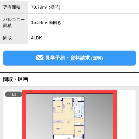
専有面積
70.79m² (壁芯)
バルコニー
15.34m² 南向き
面積
間取
4LDK
見学予約・資料請求
(無料)
間取・区画
1/1