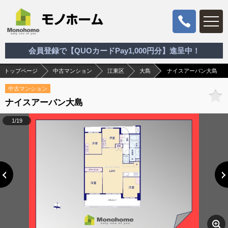
会員登録で【QUOカードPay1,000円分】進呈中！
トップページ
中古マンション
江東区
大島
ナイスアーバン大島
中古マンション
ナイスアーバン大島
1/19