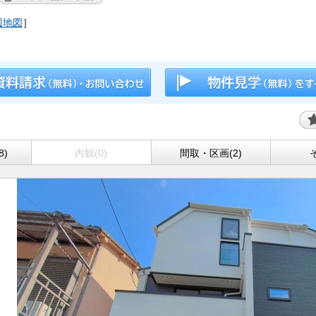
辺地図
］
8)
内観(0)
間取・区画(2)