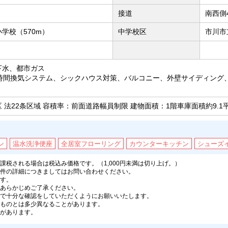
接道
南西側
学校（570m）
中学校区
市川市
下水、都市ガス
4時間換気システム、シックハウス対策、バルコニー、外壁サイディング
 法22条区域 容積率：前面道路幅員制限 建物面積：1階車庫面積約9.1
ン
温水洗浄便座
全居室フローリング
カウンターキッチン
シューズ
税される場合は税込み価格です。（1,000円未満は切り上げ。）
件の詳細につきましてはお問い合わせください。
す。
あらかじめご了承ください。
で十分な確認をしていただくようにお願いいたします。
ものとは多少異なることがあります。
があります。