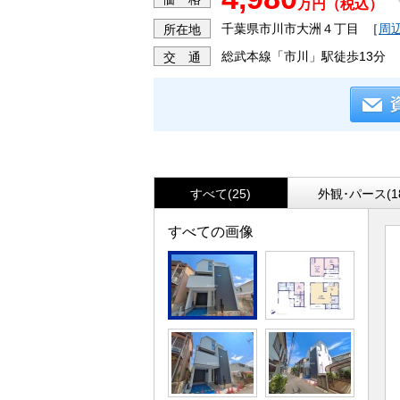
万円（税込）
千葉県市川市大洲４丁目
［
周
所在地
総武本線「市川」駅徒歩13分
交 通
すべて(25)
外観･パース(1
すべての画像