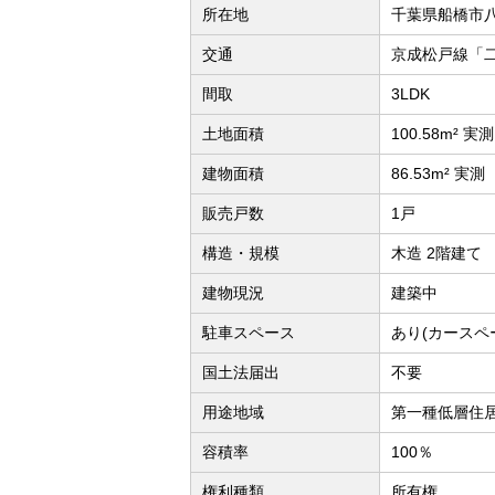
所在地
千葉県船橋市
交通
京成松戸線「二
間取
3LDK
土地面積
100.58m² 実測
建物面積
86.53m² 実測
販売戸数
1戸
構造・規模
木造 2階建て
建物現況
建築中
駐車スペース
あり(カースペ
国土法届出
不要
用途地域
第一種低層住
容積率
100％
権利種類
所有権