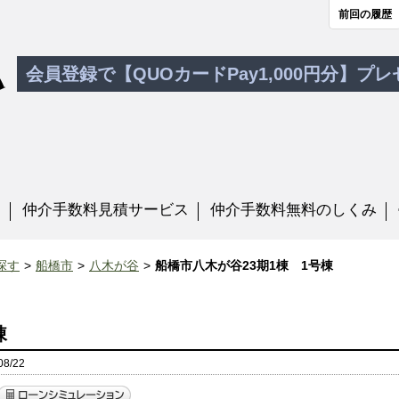
前回の履歴
会員登録で【QUOカードPay1,000円分】プ
す
仲介手数料見積サービス
仲介手数料無料のしくみ
探す
船橋市
八木が谷
船橋市八木が谷23期1棟 1号棟
棟
8/22