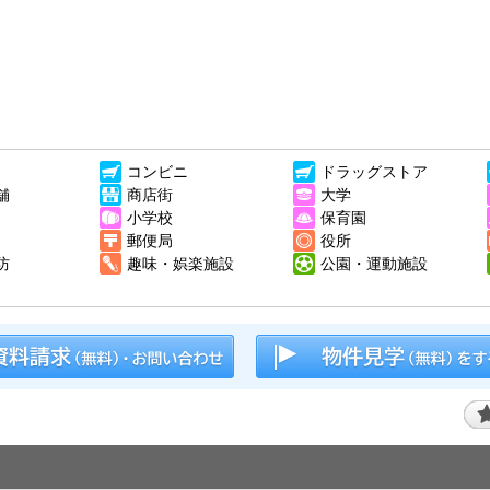
コンビニ
ドラッグストア
舗
商店街
大学
小学校
保育園
郵便局
役所
防
趣味・娯楽施設
公園・運動施設