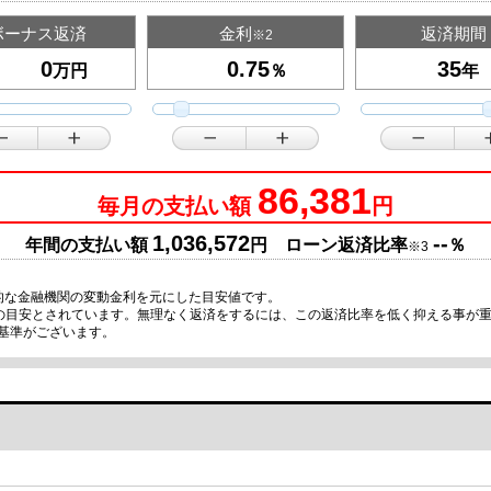
ボーナス返済
金利
返済期間
※2
万円
％
年
86,381
毎月の支払い額
円
1,036,572
--
年間の支払い額
円 ローン返済比率
％
※3
的な金融機関の変動金利を元にした目安値です。
限の目安とされています。無理なく返済をするには、この返済比率を低く抑える事が
基準がございます。