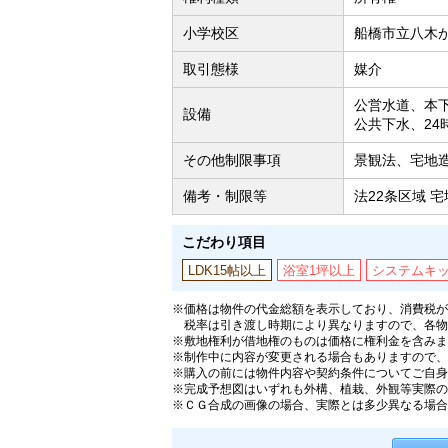
小学校区
船橋市立八木が
取引態様
媒介
公営水道、本
設備
公共下水、2
その他制限事項
景観法、宅地
備考・制限等
法22条区域 宅
こだわり項目
LDK15帖以上
浴室1坪以上
システムキ
※価格は物件の代金総額を表示しており、消費税が課
税率は引き渡し時期により異なりますので、各物
※敷地権利が借地権のものは価格に権利金を含みま
※制作中に内容が変更される場合もありますので、
※購入の前には物件内容や契約条件についてご自身
※完成予想図はいずれも外構、植栽、外観等実際の
※ＣＧ合成の画像の場合、実際とは多少異なる場合