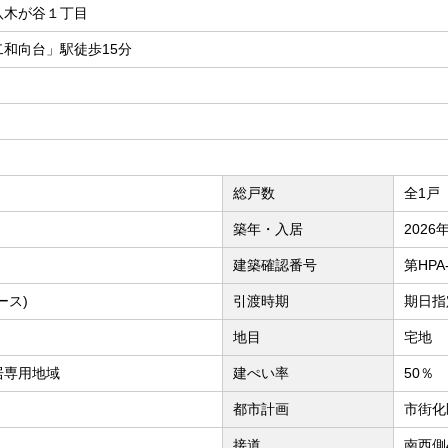
八木が谷１丁目
和向台」駅徒歩15分
総戸数
全1戸
築年・入居
2026
建築確認番号
第HPA-
ース)
引渡時期
期日指定
地目
宅地
居専用地域
建ぺい率
50％
都市計画
市街化
接道
南西側