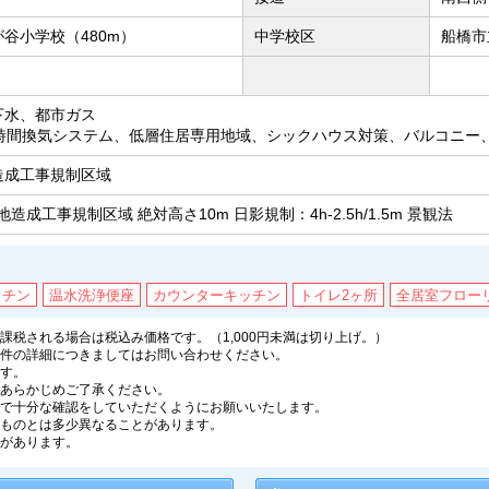
谷小学校（480m）
中学校区
船橋市
下水、都市ガス
4時間換気システム、低層住居専用地域、シックハウス対策、バルコニー
造成工事規制区域
地造成工事規制区域 絶対高さ10m 日影規制：4h-2.5h/1.5m 景観法
ッチン
温水洗浄便座
カウンターキッチン
トイレ2ヶ所
全居室フロー
税される場合は税込み価格です。（1,000円未満は切り上げ。）
件の詳細につきましてはお問い合わせください。
す。
あらかじめご了承ください。
で十分な確認をしていただくようにお願いいたします。
ものとは多少異なることがあります。
があります。