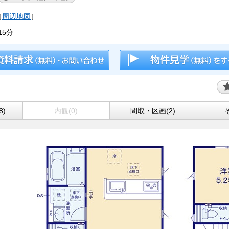
［
周辺地図
］
5分
8)
内観(0)
間取・区画(2)