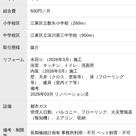
組合費
500円／月
小学校区
江東区立数矢小学校（260m）
中学校区
江東区立深川第三中学校（950m）
取引態様
媒介
リフォーム
水回り:（2026年3月）施工
浴室、キッチン、トイレ、洗面所
内装:（2026年3月）施工
壁、天井（クロス、塗装等）、床（フローリング
等）、建具（室内ドア等）
備考:
2026年03月 リノベーション済
設備
都市ガス
管理人日勤、バルコニー、フローリング、火災警報器
（報知機）、エアコン、収納
備考・制限
長期修繕計画有 事務所利用：不可 ペット飼育：不可
等