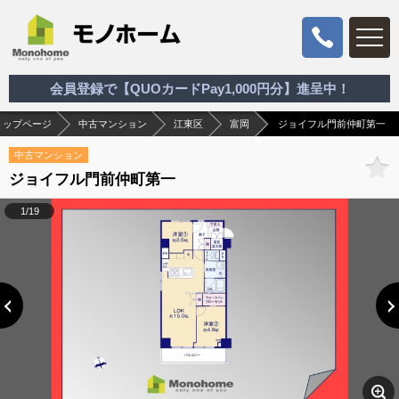
会員登録で【QUOカードPay1,000円分】進呈中！
トップページ
中古マンション
江東区
富岡
ジョイフル門前仲町第一
中古マンション
ジョイフル門前仲町第一
1/19