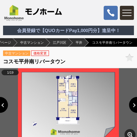
会員登録で【QUOカードPay1,000円分】進呈中！
プページ
中古マンション
江戸川区
平井
コスモ平井南リバータウン
中古マンション
価格変更
コスモ平井南リバータウン
1/19