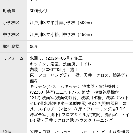
町会費
300円／月
小学校区
江戸川区立平井南小学校（500m）
中学校区
江戸川区立小松川中学校（450m）
取引態様
媒介
リフォーム
水回り:（2026年05月）施工
キッチン、浴室、洗面所、トイレ
内装:（2026年05月）施工
床（フローリング等）、壁、天井（クロス、塗装等）
備考:
キッチン(システムキッチン 浄水器・食洗機付：
W2250) 浴室(ユニットバス 追焚・換気乾燥機付：
1317) 洗面室(洗面化粧台、洗濯用水栓、洗濯パン) ト
イレ(温水洗浄便座一体型便器) その他(照明器具、建
具、スイッチコンセント) 床：フローリング貼(LDK、
洋室全室、廊下) フロアタイル貼(玄関、洗面室、トイ
レ) 壁・天井：クロス貼 ハウスクリーニング
設備
管理人日勤、バルコニー、フローリング、火災警報器