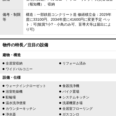
（報知機）、収納
備考・制限
構造：一部鉄筋コンクリート造 修繕積立金：2029年
等
度に33100円、2034年度に41600円に変更予定 ペッ
ト：可(観賞?小?・小鳥のみ可、盲導犬等は届出によ
り可)
物件の特長／注目の設備
建物・構造
全居室収納
リフォーム済み
ワイドバルコニー
設備・仕様
ウォークインクローゼット
食器洗浄機
浴室乾燥機
バイク置場
駐輪場
システムキッチン
温水洗浄便座
洗濯機置き場
カウンターキッチン
全居室フローリング
浄水器
ガスコンロ