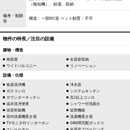
（報知機）、給湯、収納
備考・制限
構造：一部RC造 ペット飼育：不可
等
物件の特長／注目の設備
建物・構造
角部屋
全居室収納
ワイドバルコニー
リノベーション
設備・仕様
食器洗浄機
浄水器
ガスコンロ
システムキッチン
カウンターキッチン
3口以上コンロ
温水洗浄便座
シャワー付洗面台
浴室乾燥機
追焚機能
室内洗濯機置き場
洗濯機置き場
TVモニタ付インターホン
24時間宅配ボックス
エレベーター
全居室フローリング