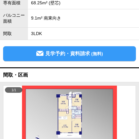
専有面積
68.25m² (壁芯)
バルコニー
9.1m² 南東向き
面積
間取
3LDK
見学予約・資料請求
(無料)
間取・区画
1/1