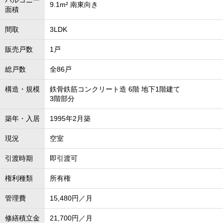
バルコニー
9.1m² 南東向き
面積
間取
3LDK
販売戸数
1戸
総戸数
全86戸
構造・規模
鉄骨鉄筋コンクリート造 6階 地下1階建て
3階部分
築年・入居
1995年2月築
現況
空室
引渡時期
即引渡可
権利種類
所有権
管理費
15,480円／月
修繕積立金
21,700円／月