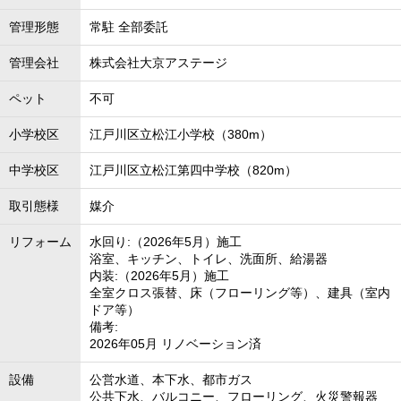
管理形態
常駐 全部委託
管理会社
株式会社大京アステージ
ペット
不可
小学校区
江戸川区立松江小学校（380m）
中学校区
江戸川区立松江第四中学校（820m）
取引態様
媒介
リフォーム
水回り:（2026年5月）施工
浴室、キッチン、トイレ、洗面所、給湯器
内装:（2026年5月）施工
全室クロス張替、床（フローリング等）、建具（室内
ドア等）
備考:
2026年05月 リノベーション済
設備
公営水道、本下水、都市ガス
公共下水、バルコニー、フローリング、火災警報器