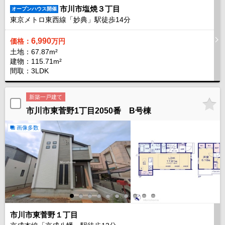
市川市塩焼３丁目
オープンハウス開催
東京メトロ東西線「妙典」駅徒歩
14
分
6,990
価格：
万円
土地：67.87m²
建物：115.71m²
間取：3LDK
新築一戸建て
市川市東菅野1丁目2050番 B号棟
画像多数
市川市東菅野１丁目