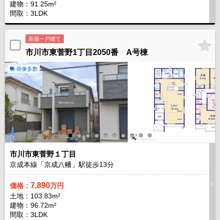
建物：91.25m²
間取：3LDK
新築一戸建て
市川市東菅野1丁目2050番 A号棟
画像多数
市川市東菅野１丁目
京成本線「京成八幡」駅徒歩
13
分
7,890
価格：
万円
土地：103.83m²
建物：96.72m²
間取：3LDK