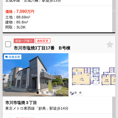
京成本線「京成八幡」駅徒歩
13
分
7,090
価格：
万円
土地：88.69m²
建物：85.8m²
間取：3LDK
新築一戸建て
価格変更
市川市塩焼3丁目17番 B号棟
画像多数
市川市塩焼３丁目
東京メトロ東西線「妙典」駅徒歩
14
分