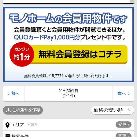
無料会員登録で
15,777
件の物件がご覧いただけます。
21〜30件目
前へ
次へ
(241件)
この条件を保存
変更
エリア
市川市
変更
検索条件