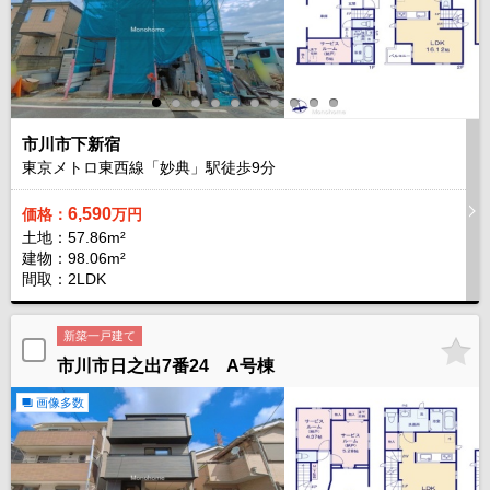
市川市下新宿
東京メトロ東西線「妙典」駅徒歩
9
分
6,590
価格：
万円
土地：57.86m²
建物：98.06m²
間取：2LDK
新築一戸建て
市川市日之出7番24 A号棟
画像多数