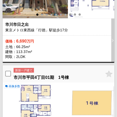
市川市日之出
東京メトロ東西線「行徳」駅徒歩
17
分
6,690
価格：
万円
土地：66.25m²
建物：113.37m²
間取：2LDK
新築一戸建て
市川市平田4丁目01期 1号棟
画像多数