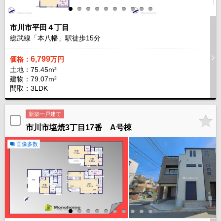
市川市平田４丁目
総武線「本八幡」駅徒歩
15
分
6,799
価格：
万円
土地：75.45m²
建物：79.07m²
間取：3LDK
新築一戸建て
市川市塩焼3丁目17番 A号棟
画像多数