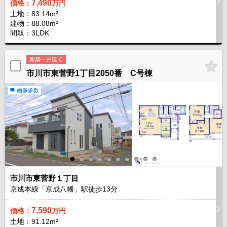
7,490
価格：
万円
土地：83.14m²
建物：88.08m²
間取：3LDK
新築一戸建て
市川市東菅野1丁目2050番 C号棟
画像多数
市川市東菅野１丁目
京成本線「京成八幡」駅徒歩
13
分
7,590
価格：
万円
土地：91.12m²