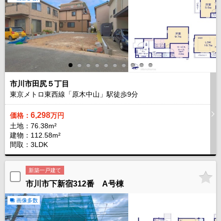
市川市田尻５丁目
東京メトロ東西線「原木中山」駅徒歩
9
分
6,298
価格：
万円
土地：76.38m²
建物：112.58m²
間取：3LDK
新築一戸建て
市川市下新宿312番 A号棟
画像多数