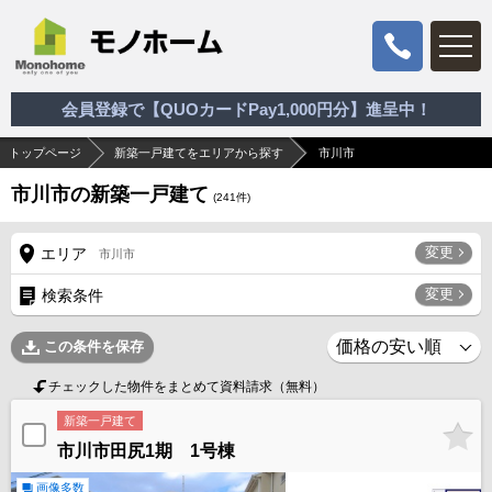
会員登録で【QUOカードPay1,000円分】進呈中！
トップページ
新築一戸建てをエリアから探す
市川市
市川市の新築一戸建て
(
241
件)
変更
エリア
市川市
変更
検索条件
この条件を保存
チェックした物件をまとめて資料請求（無料）
新築一戸建て
市川市田尻1期 1号棟
画像多数