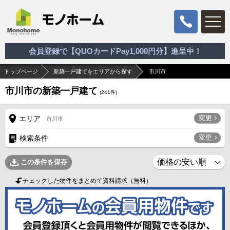
会員登録で【QUOカードPay1,000円分】進呈中！
トップページ
新築一戸建てをエリアから探す
市川市
市川市の新築一戸建て
(
241
件)
変更
エリア
市川市
変更
検索条件
この条件を保存
チェックした物件をまとめて資料請求（無料）