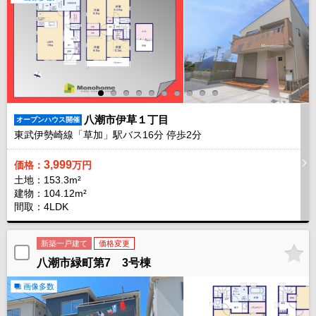
八潮市伊草１丁目
オープンハウス開催
東武伊勢崎線「草加」駅バス
16
分 停歩
2
分
3,999
価格：
万円
土地：153.3m²
建物：104.12m²
間取：4LDK
新築一戸建て
価格変更
八潮市緑町第7 3号棟
画像多数