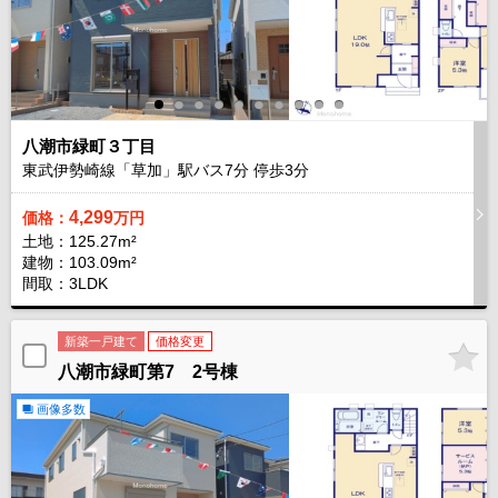
八潮市緑町３丁目
東武伊勢崎線「草加」駅バス
7
分 停歩
3
分
4,299
価格：
万円
土地：125.27m²
建物：103.09m²
間取：3LDK
新築一戸建て
価格変更
八潮市緑町第7 2号棟
画像多数