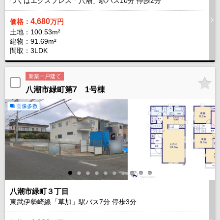
つくばエクスプレス「八潮」駅バス
10
分 停歩
2
分
4,680
価格：
万円
土地：100.53m²
建物：91.69m²
間取：3LDK
新築一戸建て
八潮市緑町第7 1号棟
画像多数
八潮市緑町３丁目
東武伊勢崎線「草加」駅バス
7
分 停歩
3
分