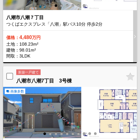
八潮市八潮７丁目
つくばエクスプレス「八潮」駅バス
10
分 停歩
2
分
4,480
価格：
万円
土地：108.23m²
建物：98.01m²
間取：3LDK
新築一戸建て
八潮市八潮7丁目 3号棟
画像多数