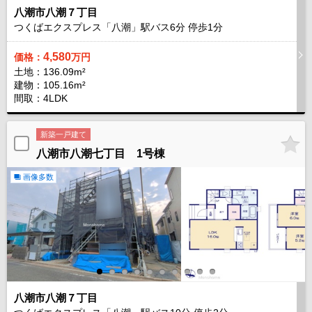
八潮市八潮７丁目
つくばエクスプレス「八潮」駅バス
6
分 停歩
1
分
4,580
価格：
万円
土地：136.09m²
建物：105.16m²
間取：4LDK
新築一戸建て
八潮市八潮七丁目 1号棟
画像多数
八潮市八潮７丁目