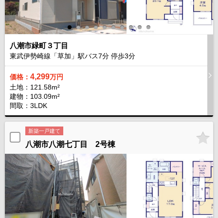
八潮市緑町３丁目
東武伊勢崎線「草加」駅バス
7
分 停歩
3
分
4,299
価格：
万円
土地：121.58m²
建物：103.09m²
間取：3LDK
新築一戸建て
八潮市八潮七丁目 2号棟