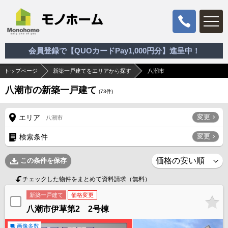
会員登録で【QUOカードPay1,000円分】進呈中！
トップページ
新築一戸建てをエリアから探す
八潮市
八潮市の新築一戸建て
(
73
件)
変更
エリア
八潮市
変更
検索条件
この条件を保存
チェックした物件をまとめて資料請求（無料）
新築一戸建て
価格変更
八潮市伊草第2 2号棟
画像多数