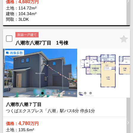
4,680
価格：
万円
土地：114.72m²
建物：104.34m²
間取：3LDK
新築一戸建て
八潮市八潮7丁目 1号棟
画像多数
八潮市八潮７丁目
つくばエクスプレス「八潮」駅バス
6
分 停歩
1
分
4,780
価格：
万円
土地：135.6m²