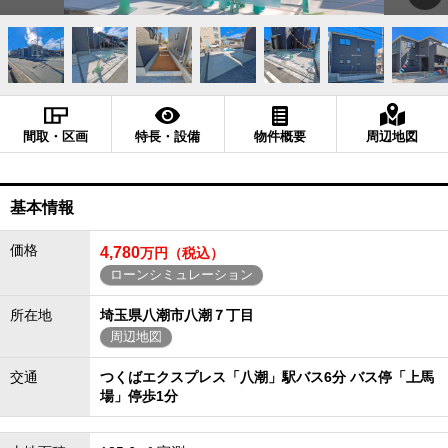
間取・区画
特長・設備
物件概要
周辺地図
基本情報
価格
4,780
万円（税込）
ローンシミュレーション
所在地
埼玉県八潮市八潮７丁目
周辺地図
交通
つくばエクスプレス「八潮」駅バス6分 バス停「上馬
場」停歩1分