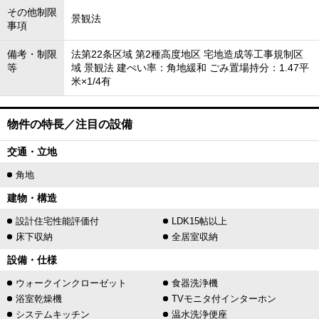
その他制限
景観法
事項
備考・制限
法第22条区域 第2種高度地区 宅地造成等工事規制区
等
域 景観法 建ぺい率：角地緩和 ごみ置場持分：1.47平
米×1/4有
物件の特長／注目の設備
交通・立地
角地
建物・構造
設計住宅性能評価付
LDK15帖以上
床下収納
全居室収納
設備・仕様
ウォークインクローゼット
食器洗浄機
浴室乾燥機
TVモニタ付インターホン
システムキッチン
温水洗浄便座