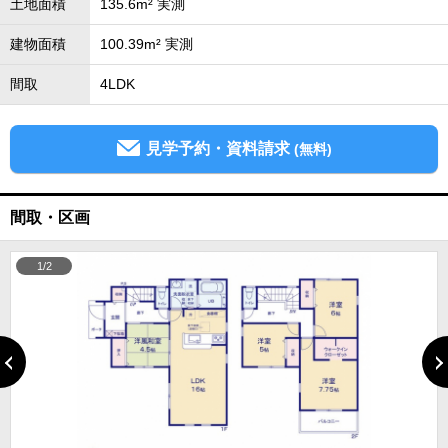
土地面積
135.6m² 実測
建物面積
100.39m² 実測
間取
4LDK
見学予約・資料請求
(無料)
間取・区画
1/2