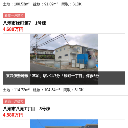
土地：100.53m² 建物：91.69m² 間取：3LDK
新築一戸建て
八潮市緑町第7 1号棟
4,680万円
東武伊勢崎線「草加」駅バス7分「緑町一丁目」停歩3分
土地：114.72m² 建物：104.34m² 間取：3LDK
新築一戸建て
八潮市八潮7丁目 3号棟
4,580万円