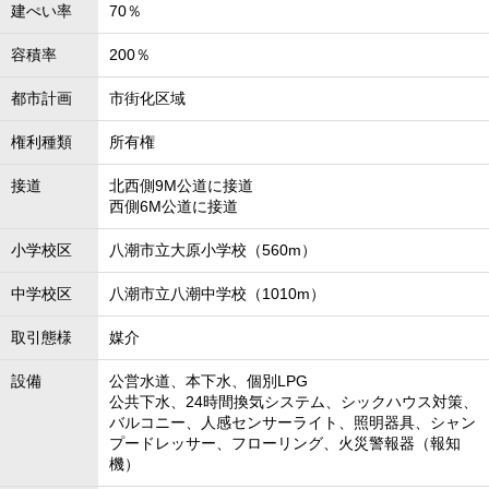
建ぺい率
70％
容積率
200％
都市計画
市街化区域
権利種類
所有権
接道
北西側9M公道に接道
西側6M公道に接道
小学校区
八潮市立大原小学校（560m）
中学校区
八潮市立八潮中学校（1010m）
取引態様
媒介
設備
公営水道、本下水、個別LPG
公共下水、24時間換気システム、シックハウス対策、
バルコニー、人感センサーライト、照明器具、シャン
プードレッサー、フローリング、火災警報器（報知
機）