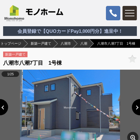
会員登録で【QUOカードPay1,000円分】進呈中！
トップページ
新築一戸建て
八潮市
八潮
八潮市八潮7丁目 1号棟
新築一戸建て
八潮市八潮7丁目 1号棟
1/25