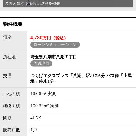
図面と異なる場合は現況を優先
物件概要
価格
4,780
万円（税込）
ローンシミュレーション
所在地
埼玉県八潮市八潮７丁目
周辺地図
交通
つくばエクスプレス「八潮」駅バス6分 バス停「上馬
場」停歩1分
土地面積
135.6m² 実測
建物面積
100.39m² 実測
間取
4LDK
販売戸数
1戸