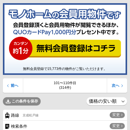
無料会員登録で
15,773
件の物件がご覧いただけます。
101〜110件目
前へ
次へ
(314件)
この条件を保存
変更
路線
京成松戸線
変更
検索条件