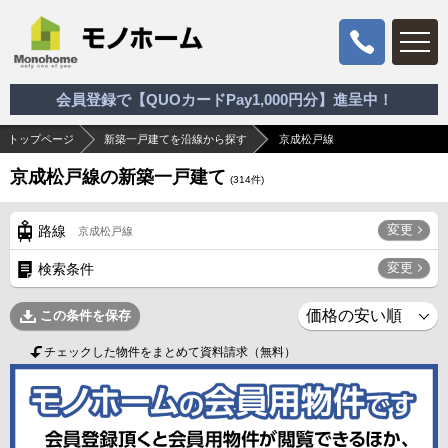
会員登録で【QUOカードPay1,000円分】進呈中！
トップページ
新築一戸建てを沿線から探す
京成松戸線
京成松戸線の新築一戸建て
(
314
件)
変更
路線
京成松戸線
変更
検索条件
この条件を保存
チェックした物件をまとめて資料請求（無料）