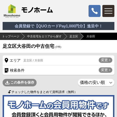
会員登録で【QUOカードPay1,000円分】進呈中！
トップページ
中古住宅をエリアから探す
足立区
大谷田
足立区大谷田の中古住宅
(
7
件)
変更
エリア
足立区 / 大谷田
変更
検索条件
この条件を保存
チェックした物件をまとめて資料請求（無料）