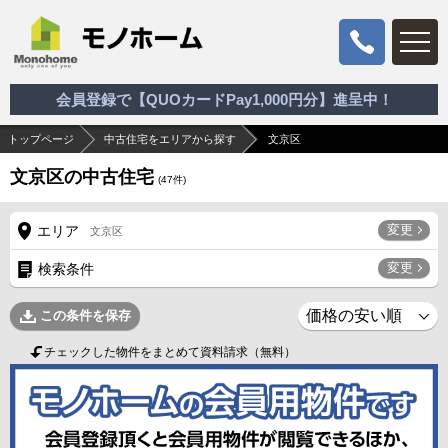
会員登録で【QUOカードPay1,000円分】進呈中！
トップページ
中古住宅をエリアから探す
文京区
文京区の中古住宅
(
47
件)
変更
エリア
文京区
変更
検索条件
この条件を保存
チェックした物件をまとめて資料請求（無料）