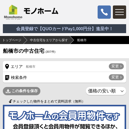
会員登録で【QUOカードPay1,000円分】進呈中！
トップページ
中古住宅をエリアから探す
船橋市
船橋市の中古住宅
(
307
件)
変更
エリア
船橋市
変更
検索条件
この条件を保存
チェックした物件をまとめて資料請求（無料）