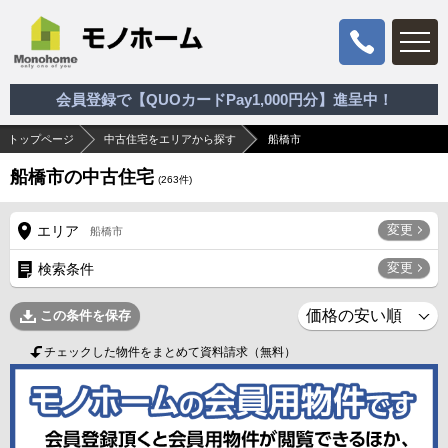
会員登録で【QUOカードPay1,000円分】進呈中！
トップページ
中古住宅をエリアから探す
船橋市
船橋市の中古住宅
(
263
件)
変更
エリア
船橋市
変更
検索条件
この条件を保存
チェックした物件をまとめて資料請求（無料）