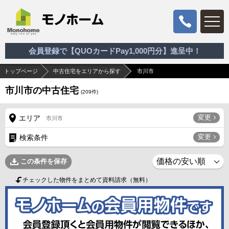
会員登録で【QUOカードPay1,000円分】進呈中！
トップページ
中古住宅をエリアから探す
市川市
市川市の中古住宅
(
209
件)
変更
エリア
市川市
変更
検索条件
この条件を保存
チェックした物件をまとめて資料請求（無料）