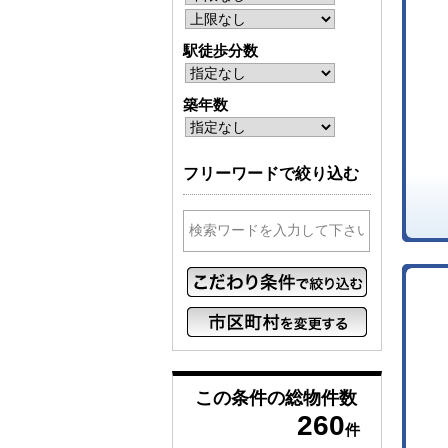
駅徒歩分数
築年数
フリーワードで絞り込む
この条件の
総物件数
260
件