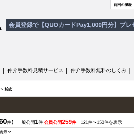
前回の履歴
会員登録で【QUOカードPay1,000円分】プ
す
仲介手数料見積サービス
仲介手数料無料のしくみ
柏市
60
1
259
件】 一般公開
件
会員公開
件
121件〜150件を表示