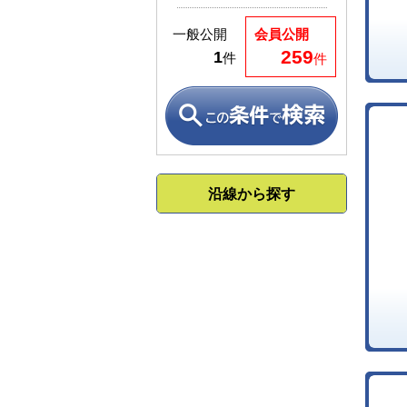
一般公開
会員公開
259
1
件
件
沿線から探す