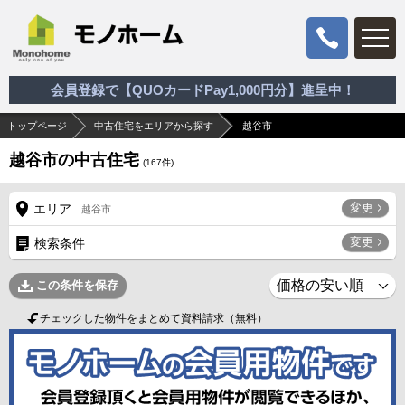
会員登録で【QUOカードPay1,000円分】進呈中！
トップページ
中古住宅をエリアから探す
越谷市
越谷市の中古住宅
(
167
件)
変更
エリア
越谷市
変更
検索条件
この条件を保存
チェックした物件をまとめて資料請求（無料）