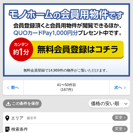
無料会員登録で
14,969
件の物件がご覧いただけます。
41〜50件目
前へ
次へ
(167件)
この条件を保存
変更
エリア
越谷市
変更
検索条件