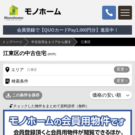
会員登録で【QUOカードPay1,000円分】進呈中！
トップページ
中古住宅をエリアから探す
江東区
江東区の中古住宅
(
90
件)
変更
エリア
江東区
変更
検索条件
この条件を保存
チェックした物件をまとめて資料請求（無料）