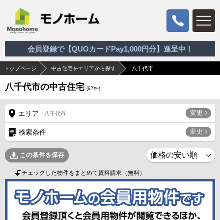
会員登録で【QUOカードPay1,000円分】進呈中！
トップページ
中古住宅をエリアから探す
八千代市
八千代市の中古住宅
(
97
件)
変更
エリア
八千代市
変更
検索条件
この条件を保存
チェックした物件をまとめて資料請求（無料）