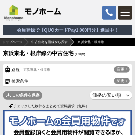
会員登録で【QUOカードPay1,000円分】進呈中！
トップページ
中古住宅を沿線から探す
京浜東北・根岸線
京浜東北・根岸線の中古住宅
(
170
件)
変更
路線
京浜東北・根岸線
変更
検索条件
この条件を保存
チェックした物件をまとめて資料請求（無料）