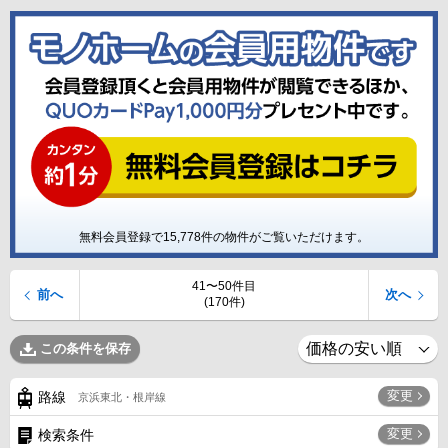
無料会員登録で
15,778
件の物件がご覧いただけます。
41〜50件目
前へ
次へ
(170件)
この条件を保存
変更
路線
京浜東北・根岸線
変更
検索条件