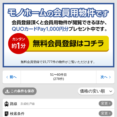
無料会員登録で
15,777
件の物件がご覧いただけます。
51〜60件目
前へ
次へ
(278件)
この条件を保存
変更
路線
京成松戸線
変更
検索条件