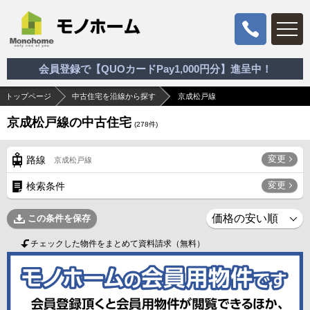
会員登録で【QUOカードPay1,000円分】進呈中！
トップページ
中古住宅を沿線から探す
京成松戸線
京成松戸線の中古住宅
(
278
件)
変更
路線
京成松戸線
変更
検索条件
この条件を保存
チェックした物件をまとめて資料請求（無料）