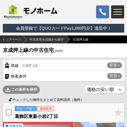
会員登録で【QUOカードPay1,000円分】進呈中！
トップページ
中古住宅を沿線から探す
京成押上線
京成押上線の中古住宅
(
55
件)
変更
路線
京成押上線
変更
検索条件
この条件を保存
チェックした物件をまとめて資料請求（無料）
中古一戸建て
価格変更
葛飾区東新小岩2丁目
画像多数