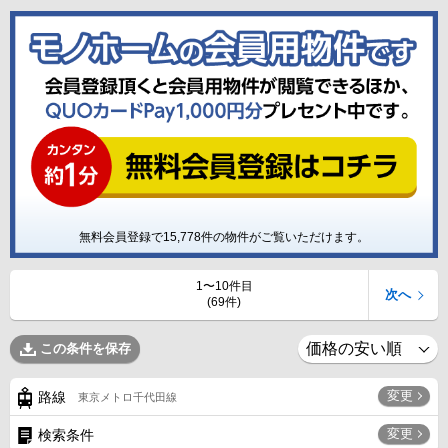
無料会員登録で
15,778
件の物件がご覧いただけます。
1〜10件目
次へ
(69件)
この条件を保存
変更
路線
東京メトロ千代田線
変更
検索条件