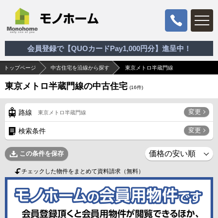
会員登録で【QUOカードPay1,000円分】進呈中！
トップページ
中古住宅を沿線から探す
東京メトロ半蔵門線
東京メトロ半蔵門線の中古住宅
(
16
件)
変更
路線
東京メトロ半蔵門線
変更
検索条件
この条件を保存
チェックした物件をまとめて資料請求（無料）